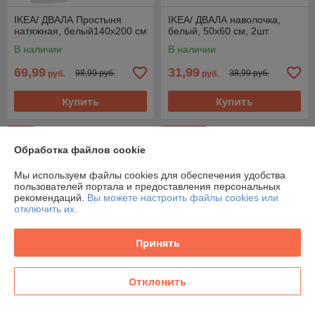
IKEA/ ДВАЛА Простыня
IKEA/ ДВАЛА наволочка,
натяжная, белый140x200 см
белый, 50x60 см, 2шт
В наличии
В наличии
69,99
31,99
98,99 руб.
38,99 руб.
руб.
руб.
Купить
Купить
Новинка
-15%
Обработка файлов cookie
Мы используем файлы cookies для обеспечения удобства
пользователей портала и предоставления персональных
рекомендаций.
Вы можете настроить файлы cookies или
отключить их.
Принять
Отклонить
IKEA/ ДВАЛА наволочка,
Наволочка IKEA ДВАЛА
50x60 см, бежевый / 2 шт
50x60 см 2шт розовый