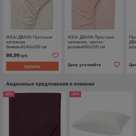
IKEA/ ДВАЛА Простыня
IKEA/ ДВАЛА Простыня
Про
натяжная,
натяжная, светло-
ДВ
бежевый140x200 см
розовый90x200 см
ро
98,99
руб.
Цену уточняйте
Це
Купить
Акционные предложения и новинки
-46%
-35%