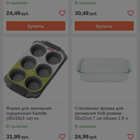
В наличии
В наличии
24,49
30,49
руб.
руб.
Купить
Купить
Форма для запекания
Стеклянная форма для
порционная Kamille
запекания Kelli размер
(30х18х3 см) из
25х22х4.7 см объем 1.8 л
углеродистой стали с 6
В наличии
В наличии
отделениями
31,99
24,99
руб.
руб.