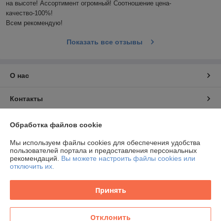
на высоте! Ассортимент огромный! Соотношение цена-
качество-100%!

Всем рекомендую!
Показать все отзывы
О нас
Контакты
Доставка и оплата
Обработка файлов cookie
Мы используем файлы cookies для обеспечения удобства
График работы
пользователей портала и предоставления персональных
рекомендаций.
Вы можете настроить файлы cookies или
отключить их.
Полная версия сайта
Принять
Политика обработки cookies
Сайт создан на платформе Deal.by
Отклонить