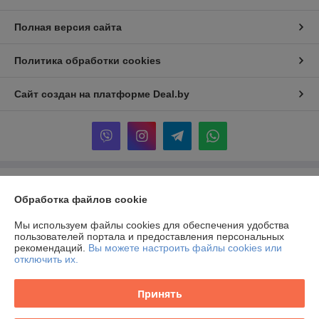
Полная версия сайта
Политика обработки cookies
Сайт создан на платформе Deal.by
Информация для покупателя
Обработка файлов cookie
Индивидуальный предприниматель:
ИП Король Ольга Петровна
г. Гродно. ул. Горького 71 кв. 63
Мы используем файлы cookies для обеспечения удобства
пользователей портала и предоставления персональных
Регистрационный номер ЕГР: 591280746
рекомендаций.
Вы можете настроить файлы cookies или
отключить их.
УНП: 591280746
Регистрационный орган: Администрация Ленинского района, г. Гродно
Принять
Дата регистрации компании: 29.09.2025