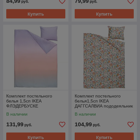
84,99
79,99
руб.
руб.
Купить
Купить
Комплект постельного
Комплект постельного
белья 1,5сп IKEA
белья1,5сп IKEA
ФЛЭДЕРБУСКЕ
ДАГГСАЛВИА пододеяльник
пододеяльник наволочка
наволочка 150x200/50х60см
В наличии
В наличии
150x200/50x60см
многоцветный цветочный
131,99
104,99
руб.
руб.
Купить
Купить