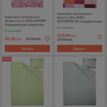
Комплект постельного
Комплект постельного
белья 1,5сп IKEA
белья 1,5 сп IKEA ХАРЛИР
БРУНКРИСЛА пододеяльник
пододеяльник наволочка
наволочка 150x200/50x60
В наличии
150x200/50x60 см белый
см розовый
В наличии
ярко-розовый
114,99
руб.
92,99
147,99 руб.
руб.
137,99 руб.
Купить
Купить
-25%