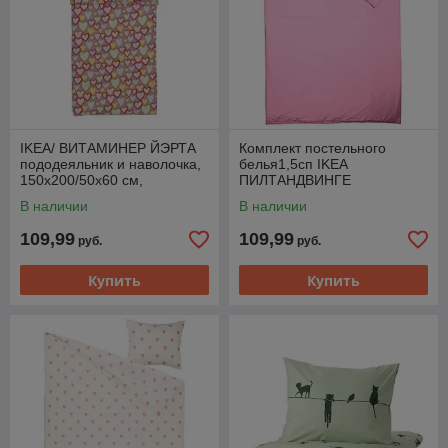
IKEA/ ВИТАМИНЕР ЙЭРТА
Комплект постельного
пододеяльник и наволочка,
белья1,5сп IKEA
150x200/50x60 см,
ПИЛТАНДВИНГЕ
разноцветный
пододеяльник наволочка
В наличии
В наличии
150x200/50х60см розовый
109,99
109,99
руб.
руб.
Купить
Купить