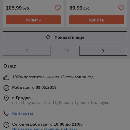
150х200/50х60см белый
бело-зелёный
чёрный
105,99
89,99
руб.
руб.
Купить
Купить
Показать ещё
1
/ 2
О нас
100% положительных из 13 отзывов за год
Работает с 09.05.2019
г. Гродно
пр-т Я. Купалы, 16а, ТЦ Корона, Гродно, Беларусь
Контакты
Сегодня работает с 10:00 до 21:00
Показать весь график работы