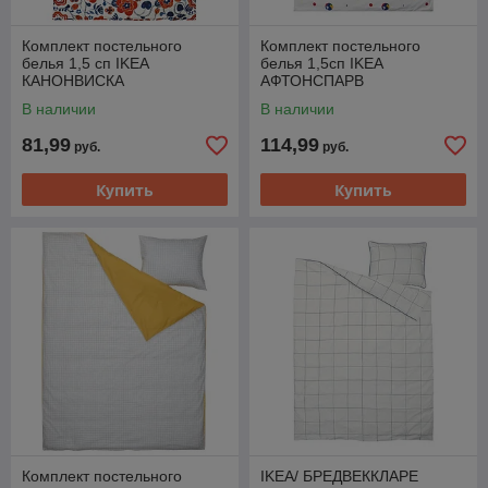
Комплект постельного
Комплект постельного
белья 1,5 сп IKEA
белья 1,5сп IKEA
КАНОНВИСКА
АФТОНСПАРВ
пододеяльник наволочка
пододеяльник и наволочка
В наличии
В наличии
150x200/50x60 см
150x200/50x60 см
81,99
114,99
руб.
руб.
Купить
Купить
Комплект постельного
IKEA/ БРЕДВЕККЛАРЕ