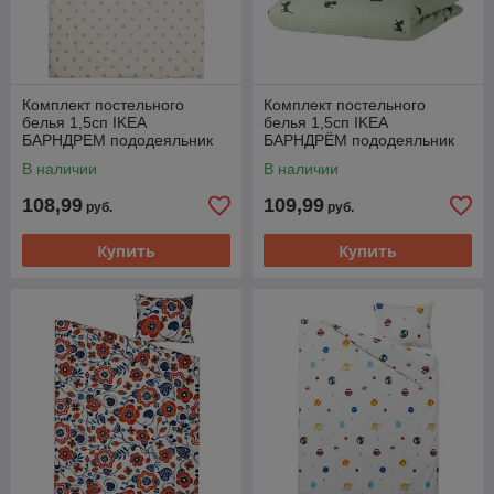
Комплект постельного
Комплект постельного
белья 1,5сп IKEA
белья 1,5сп IKEA
БАРНДРЕМ пододеяльник
БАРНДРЁМ пододеяльник
наволочка 150x200/50x60см
наволочка 150x200/50x60
В наличии
В наличии
сердечки белый розовый
см кошки зеленый
108,99
109,99
руб.
руб.
Купить
Купить