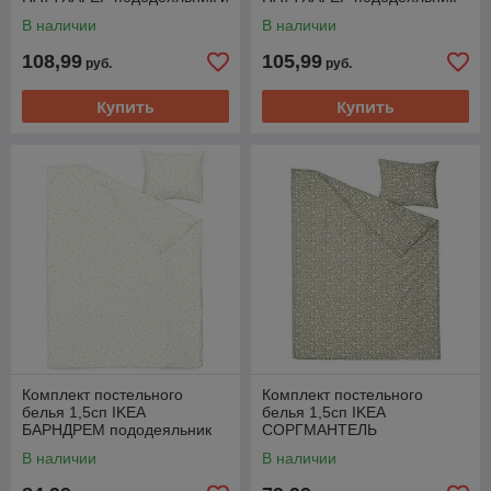
наволочка оранжевый
наволочка 150x200/50x60см
В наличии
В наличии
тигр150x200/50x60 см
разноцветный джунгли
108,99
105,99
руб.
руб.
Купить
Купить
Комплект постельного
Комплект постельного
белья 1,5сп IKEA
белья 1,5сп IKEA
БАРНДРЕМ пододеяльник
СОРГМАНТЕЛЬ
наволочка 150x200/50x60см
пододеяльник наволочка
В наличии
В наличии
белый желтый
150x200/50x60 см белый
зеленый