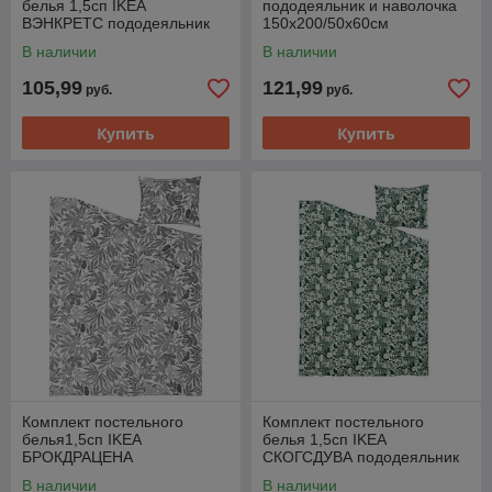
белья 1,5сп IKEA
пододеяльник и наволочка
ВЭНКРЕТС пододеяльник
150х200/50х60см
наволочка 150x200/50x60
В наличии
В наличии
см клетчатый белый желтый
105,99
121,99
руб.
руб.
Купить
Купить
Комплект постельного
Комплект постельного
белья1,5сп IKEA
белья 1,5сп IKEA
БРОКДРАЦЕНА
СКОГСДУВА пододеяльник
пододеяльник и наволочка
наволочка 150x200/50x60см
В наличии
В наличии