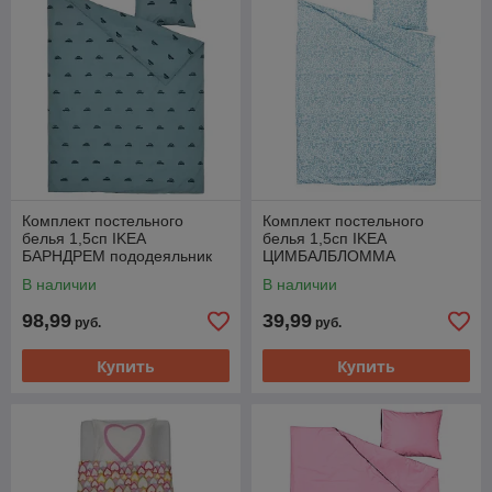
Комплект постельного
Комплект постельного
белья 1,5сп IKEA
белья 1,5сп IKEA
БАРНДРЕМ пододеяльник
ЦИМБАЛБЛОММА
наволочка 150x200/50x60
пододеяльник наволочка
В наличии
В наличии
см машина синий
150x200/50x60 см
98,99
39,99
руб.
руб.
Купить
Купить