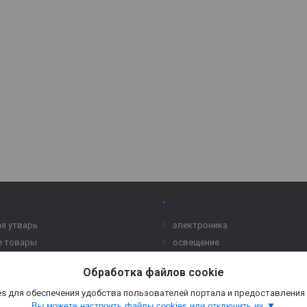
*
ая утварь
электроника
е товары
освещение
и уборка
растения и кашпо
Обработка файлов cookie
 для ремонта
s для обеспечения удобства пользователей портала и предоставления
Вы можете настроить файлы cookies или отключить их.