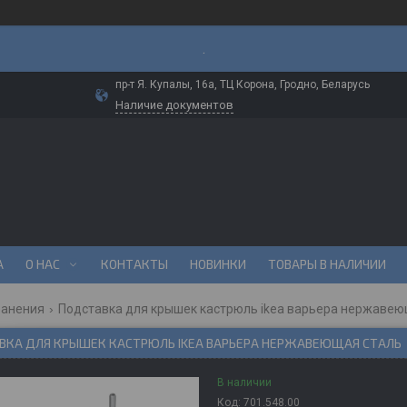
.
пр-т Я. Купалы, 16а, ТЦ Корона, Гродно, Беларусь
Наличие документов
А
О НАС
КОНТАКТЫ
НОВИНКИ
ТОВАРЫ В НАЛИЧИИ
ранения
Подставка для крышек кастрюль ikea варьера нержавею
ВКА ДЛЯ КРЫШЕК КАСТРЮЛЬ IKEA ВАРЬЕРА НЕРЖАВЕЮЩАЯ СТАЛЬ
В наличии
Код:
701.548.00