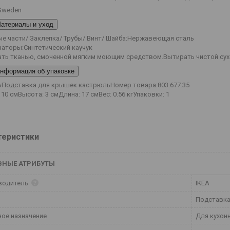
 Sweden
атериалы и уход
е части/ Заклепка/ Трубы/ Винт/ Шайба:
Нержавеющая сталь
заторы:
Синтетический каучук
ть тканью, смоченной мягким моющим средством.
Вытирать чистой сух
нформация об упаковке
А
Подставка для крышек кастрюль
Номер товара:
803.677.35
 10 см
Высота: 3 см
Длина: 17 см
Вес: 0.56 кг
Упаковки: 1
теристики
ВНЫЕ АТРИБУТЫ
водитель
IKEA
Подставк
ое назначение
Для кухон