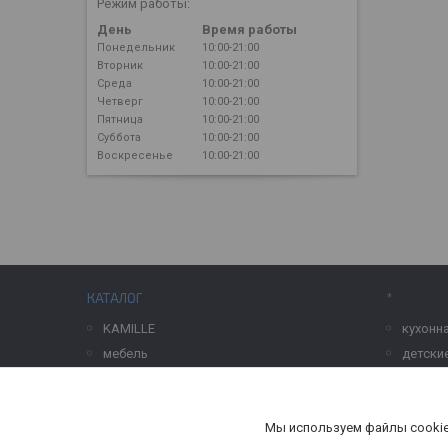
Режим работы:
День
Время работы
Понедельник
10:00-21:00
Вторник
10:00-21:00
Среда
10:00-21:00
Четверг
10:00-21:00
Пятница
10:00-21:00
Суббота
10:00-21:00
Воскресенье
10:00-21:00
КАТАЛОГ
*
KAMILLE
кухонн
мебель
детски
хранение и порядок
стирка 
текстиль
товары
Мы используем файлы cookie
декор для дома