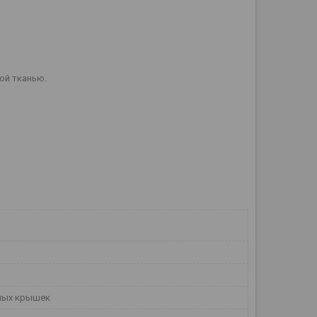
ой тканью.
а
ных крышек