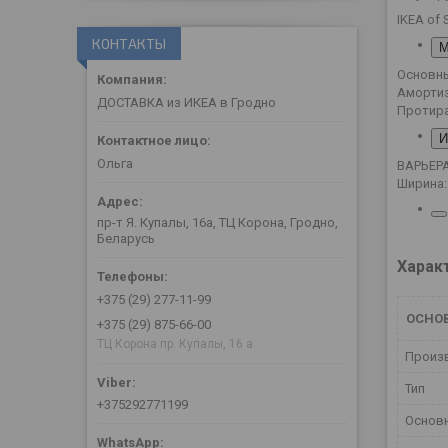
IKEA of
КОНТАКТЫ
М
Основны
Аморти
ДОСТАВКА из ИКЕА в Гродно
Протира
И
Ольга
ВАРЬЕР
Ширина:
пр-т Я. Купалы, 16а, ТЦ Корона, Гродно,
Беларусь
Харак
+375 (29) 277-11-99
ОСНО
+375 (29) 875-66-00
ТЦ Корона пр. Купалы, 16 а
Произ
Тип
+375292771199
Основн