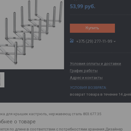
53,99
руб.
Купить
+375 (29) 277-11-99
Условия оплаты и доставки
График работы
Адрес и контакты
возврат товара в течение 14 дне
ка для крышек кастрюль, нержавеющ сталь
803.677.35
бнее о товаре
уется по длине в соответствии с потребностями хранения.
Дизайнер