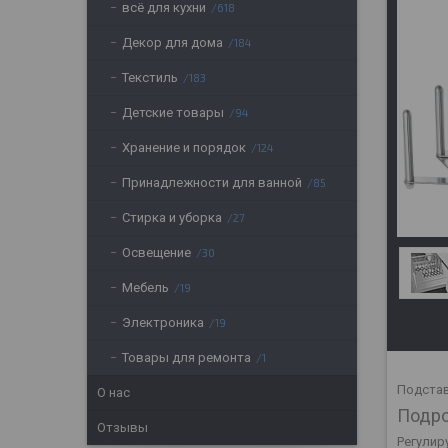
всё для кухни
618
Декор для дома
184
Текстиль
183
Детские товары
94
Хранение и порядок
124
Принадлежности для ванной
85
Стирка и уборка
27
Освещение
30
Мебель
19
Электроника
19
Товары для ремонта
1
Подстав
О нас
Подро
Отзывы
Регулир