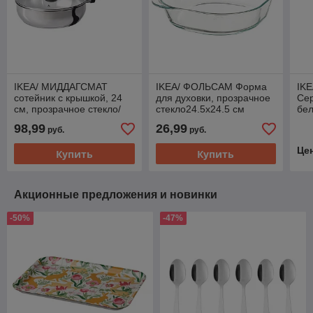
IKEA/ МИДДАГСМАТ
IKEA/ ФОЛЬСАМ Форма
IK
сотейник c крышкой, 24
для духовки, прозрачное
Сер
см, прозрачное стекло/
стекло24.5x24.5 см
бе
нержавеющая сталь
98,99
26,99
руб.
руб.
Це
Купить
Купить
Акционные предложения и новинки
-50%
-47%