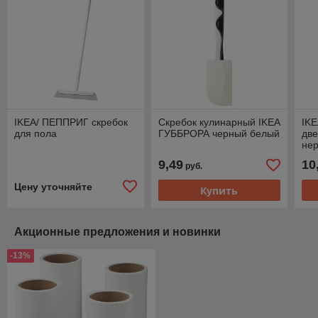
IKEA/ ПЕППРИГ скребок
Скребок кулинарный IKEA
IK
для пола
ГУББРОРА черный белый
две
не
9,49
10
руб.
Цену уточняйте
Купить
Акционные предложения и новинки
-13%