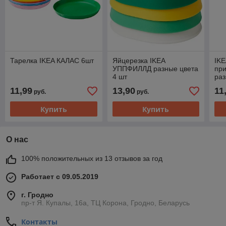
Тарелка IKEA КАЛАС 6шт
Яйцерезка IKEA
IK
УППФИЛЛД разные цвета
при
4 шт
раз
11,99
13,90
11
руб.
руб.
Купить
Купить
О нас
100% положительных из 13 отзывов за год
Работает с 09.05.2019
г. Гродно
пр-т Я. Купалы, 16а, ТЦ Корона, Гродно, Беларусь
Контакты