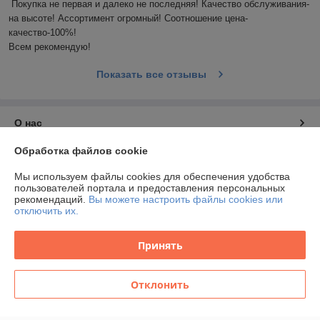
Покупка не первая и далеко не последняя! Качество обслуживания-
на высоте! Ассортимент огромный! Соотношение цена-
качество-100%!

Всем рекомендую!
Показать все отзывы
О нас
Обработка файлов cookie
Контакты
Мы используем файлы cookies для обеспечения удобства
пользователей портала и предоставления персональных
Доставка и оплата
рекомендаций.
Вы можете настроить файлы cookies или
отключить их.
График работы
Принять
Полная версия сайта
Отклонить
Политика обработки cookies