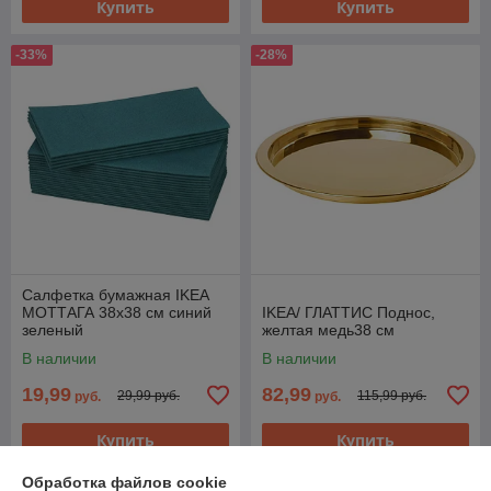
Купить
Купить
-33%
-28%
Салфетка бумажная IKEA
МОТТАГА 38x38 см синий
IKEA/ ГЛАТТИС Поднос,
зеленый
желтая медь38 см
В наличии
В наличии
19,99
82,99
29,99 руб.
115,99 руб.
руб.
руб.
Купить
Купить
Обработка файлов cookie
-23%