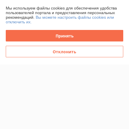
Мы используем файлы cookies для обеспечения удобства
пользователей портала и предоставления персональных
рекомендаций.
Вы можете настроить файлы cookies или
отключить их.
Принять
Отклонить
Сервировочные
принадлежности IKEA
СЕДЛИГ 2шт нержавеющая
сталь 24 см
В наличии
55,99
72,99 руб.
руб.
Купить
О нас
100% положительных из 13 отзывов за год