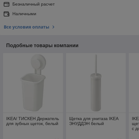
Безналичный расчет
Наличными
Все условия оплаты
Подобные товары компании
IKEA/ ТИСКЕН Держатель
Щетка для унитаза IKEA
IK
для зубных щеток, белый
ЭНУДДЭН белый
щет
с д
зе