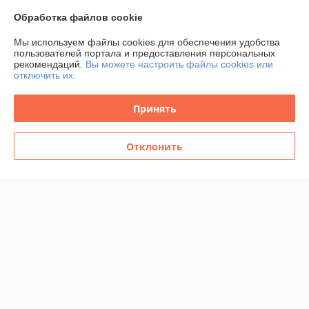
-27%
-23%
Обработка файлов cookie
Мы используем файлы cookies для обеспечения удобства
пользователей портала и предоставления персональных
рекомендаций.
Вы можете настроить файлы cookies или
отключить их.
Принять
Отклонить
IKEA/ ДРАГАН Дозатор для
IKEA/ СТУРАВАН Набор для
жидкого мыла 350мл,
ванной,3 предмета, белый
бамбук
В наличии
В наличии
12,99
руб./набор
29,99
38,99 руб.
руб.
17,90 руб./набор
Купить
Купить
-20%