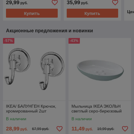
29,99
35,99
руб.
руб.
Це
Купить
Купить
Акционные предложения и новинки
-57%
-43%
IKEA/ БАЛУНГЕН Крючок,
Мыльница IKEA ЭКОЛЬН
хромированный 2шт
светлый серо-бирюзовый
В наличии
В наличии
28,99
11,49
67,99 руб.
19,99 руб.
руб.
руб.