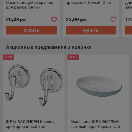
Самоклеящийся крючок
присоской, белый, 2 шт
для
для рамки, белый
за
26,49
23,99
12
руб.
руб.
Купить
Купить
Акционные предложения и новинки
-57%
-43%
IKEA/ БАЛУНГЕН Крючок,
Мыльница IKEA ЭКОЛЬН
хромированный 2шт
светлый серо-бирюзовый