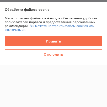
-21%
-20%
Обработка файлов cookie
Мы используем файлы cookies для обеспечения удобства
пользователей портала и предоставления персональных
рекомендаций.
Вы можете настроить файлы cookies или
отключить их.
Принять
Отклонить
IKEA/ ОБИОН мочалка для
Щетка для унитаза IKEA
тела, 3 шт., оранжевый/
СТУРАВАН белый,черный
зеленый/белый
В наличии
В наличии
22,99
15,99
28,99 руб.
19,99 руб.
руб.
руб.
Купить
Купить
О нас