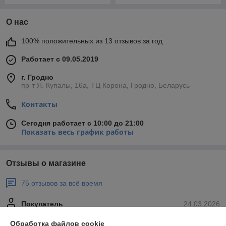
О нас
100% положительных из 13 отзывов за год
Работает с 09.05.2019
г. Гродно
пр-т Я. Купалы, 16а, ТЦ Корона, Гродно, Беларусь
Контакты
Сегодня работает с 10:00 до 21:00
Показать весь график работы
Отзывы о магазине
75 отзывов за всё время
Покупатель
24.03.2026
Отлично
Обработка файлов cookie