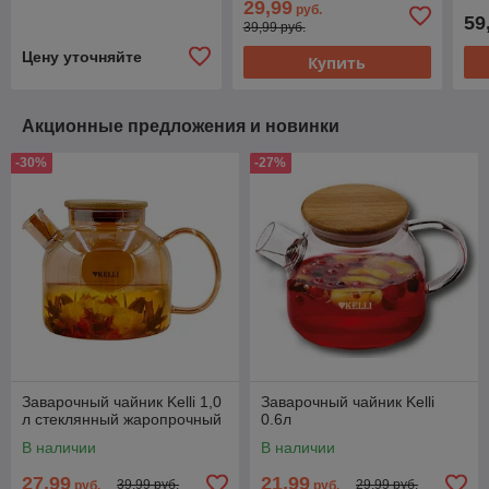
29,99
руб.
59
39,99 руб.
Цену уточняйте
Купить
Акционные предложения и новинки
-30%
-27%
Заварочный чайник Kelli 1,0
Заварочный чайник Kelli
л стеклянный жаропрочный
0.6л
В наличии
В наличии
27,99
21,99
39,99 руб.
29,99 руб.
руб.
руб.