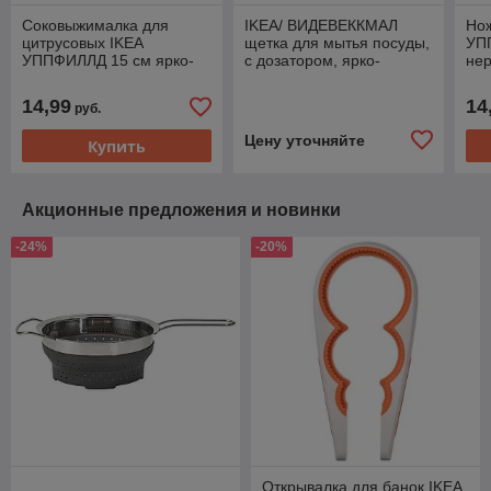
Соковыжималка для
IKEA/ ВИДЕВЕККМАЛ
Нож
цитрусовых IKEA
щетка для мытья посуды,
УП
УППФИЛЛД 15 см ярко-
с дозатором, ярко-
не
желтый/ярко-зеленый
зеленый
бел
14,99
14
руб.
Цену уточняйте
Купить
Акционные предложения и новинки
-24%
-20%
Открывалка для банок IKEA