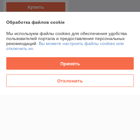
Купить
Обработка файлов cookie
О нас
Мы используем файлы cookies для обеспечения удобства
100% положительных из 13 отзывов за год
пользователей портала и предоставления персональных
рекомендаций.
Вы можете настроить файлы cookies или
отключить их.
Работает с 09.05.2019
г. Гродно
Принять
пр-т Я. Купалы, 16а, ТЦ Корона, Гродно, Беларусь
Контакты
Отклонить
Сегодня работает с 10:00 до 21:00
Показать весь график работы
Отзывы о магазине
75 отзывов за всё время
Покупатель
24.03.2026