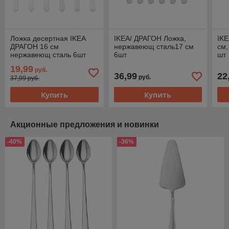
Ложка десертная IKEA
IKEA/ ДРАГОН Ложка,
IKE
ДРАГОН 16 см
нержавеющ сталь17 см
см,
нержавеющ сталь 6шт
6шт
шт
19,99
руб.
36,99
22
руб.
37,99 руб.
Купить
Купить
Акционные предложения и новинки
-40%
-36%