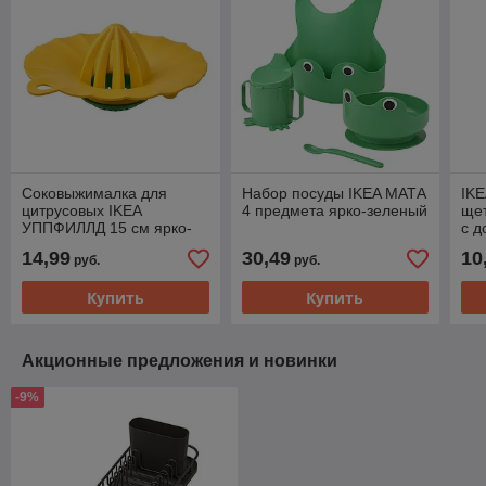
Соковыжималка для
Набор посуды IKEA МАТА
IK
цитрусовых IKEA
4 предмета ярко-зеленый
щет
УППФИЛЛД 15 см ярко-
с д
желтый/ярко-зеленый
ор
14,99
30,49
10
руб.
руб.
Купить
Купить
Акционные предложения и новинки
-9%