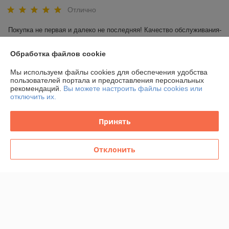
Отлично
Покупка не первая и далеко не последняя! Качество обслуживания-
на высоте! Ассортимент огромный! Соотношение цена-
качество-100%!

Обработка файлов cookie
Всем рекомендую!
Мы используем файлы cookies для обеспечения удобства
пользователей портала и предоставления персональных
Показать все отзывы
рекомендаций.
Вы можете настроить файлы cookies или
отключить их.
О нас
Принять
Контакты
Отклонить
Доставка и оплата
График работы
Полная версия сайта