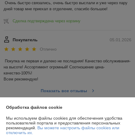
Очень быстро связались, очень быстро выслали и уже через пару 
дней товар мне приехал в отделение, спасибо большое!
Сделка подтверждена через корзину
Покупатель
05.01.2026
Отлично
Покупка не первая и далеко не последняя! Качество обслуживания-
на высоте! Ассортимент огромный! Соотношение цена-
качество-100%!

Всем рекомендую!
Показать все отзывы
Обработка файлов cookie
О нас
Мы используем файлы cookies для обеспечения удобства
пользователей портала и предоставления персональных
Контакты
рекомендаций.
Вы можете настроить файлы cookies или
отключить их.