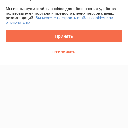
Мы используем файлы cookies для обеспечения удобства
пользователей портала и предоставления персональных
рекомендаций.
Вы можете настроить файлы cookies или
отключить их.
Принять
Отклонить
Наволочка IKEA ДВАЛА
Простыня IKEA ДВАЛА
50x60 см 2шт розовый
240x260 см серо-зеленый
В наличии
В наличии
38,99
112,99
руб.
руб.
Купить
Купить
О нас
100% положительных из 13 отзывов за год