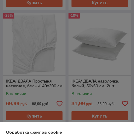
Купить
Купить
-29%
-18%
IKEA/ ДВАЛА Простыня
IKEA/ ДВАЛА наволочка,
натяжная, белый140x200 см
белый, 50x60 см, 2шт
В наличии
В наличии
69,99
31,99
98,99 руб.
38,99 руб.
руб.
руб.
Купить
Купить
Новинка
Новинка
Обработка файлов cookie