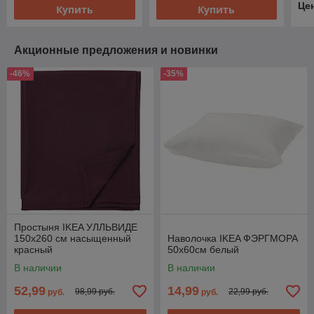
Це
Купить
Купить
Акционные предложения и новинки
-46%
-35%
Простыня IKEA УЛЛЬВИДЕ
150x260 см насыщенный
Наволочка IKEA ФЭРГМОРА
красный
50х60см белый
В наличии
В наличии
52,99
14,99
98,99 руб.
22,99 руб.
руб.
руб.