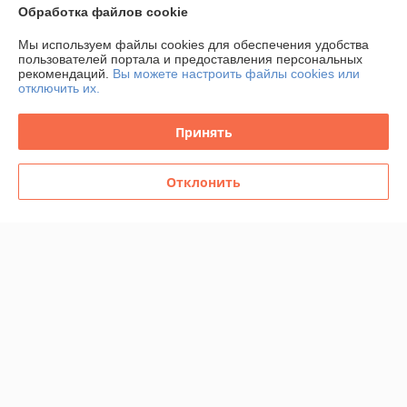
Обработка файлов cookie
Отлично
Мы используем файлы cookies для обеспечения удобства
Очень быстро связались, очень быстро выслали и уже через пару 
пользователей портала и предоставления персональных
рекомендаций.
Вы можете настроить файлы cookies или
дней товар мне приехал в отделение, спасибо большое!
отключить их.
Сделка подтверждена через корзину
Принять
Покупатель
05.01.2026
Отклонить
Отлично
Покупка не первая и далеко не последняя! Качество обслуживания-
на высоте! Ассортимент огромный! Соотношение цена-
качество-100%!

Всем рекомендую!
Показать все отзывы
О нас