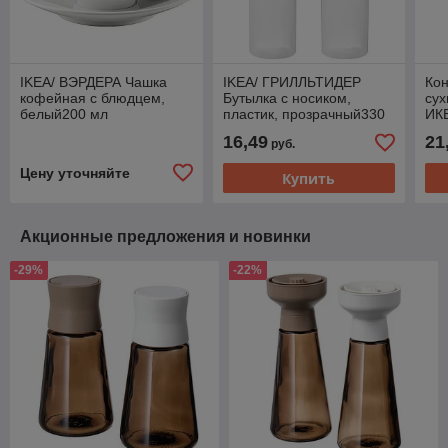
IKEA/ ВЭРДЕРА Чашка
IKEA/ ГРИЛЛЬТИДЕР
Кон
кофейная с блюдцем,
Бутылка с носиком,
сух
белый200 мл
пластик, прозрачный330
ИКЕ
мл/2шт
пр
16,49
21
руб.
Цену уточняйте
Купить
Акционные предложения и новинки
-29%
-22%