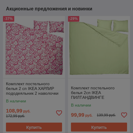
серый
мно
Акционные предложения и новинки
-37%
-29%
Комплект постельного
Комплект постельного
белья 2 сп IKEA ХАРЛИР
белья 2сп IKEA
пододеяльник 2 наволочки
ПИЛТАНДВИНГЕ
200x200/50x60 см белый
В наличии
пододеяльник и 2наволочки
ярко-розовый
В наличии
200x200/50х60см ярко-
108,99
руб.
зеленый
99,99
139,99 руб.
руб.
172,99 руб.
Купить
Купить