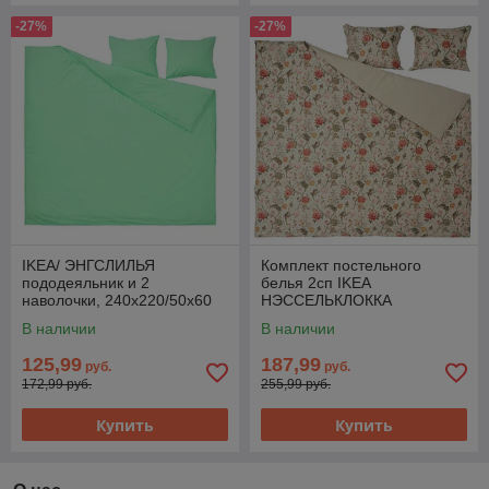
-27%
-27%
IKEA/ ЭНГСЛИЛЬЯ
Комплект постельного
пододеяльник и 2
белья 2сп IKEA
наволочки, 240x220/50x60
НЭССЕЛЬКЛОККА
см, светло-зеленый
пододеяльник 2наволочки
В наличии
В наличии
200x200/50x60см светлый
серо-бежевый
125,99
187,99
руб.
руб.
172,99 руб.
255,99 руб.
Купить
Купить