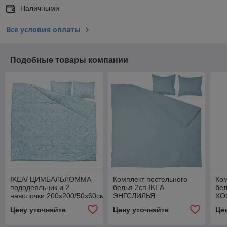
Наличными
Все условия оплаты
Подобные товары компании
IKEA/ ЦИМБАЛБЛОММА
Комплект постельного
Ком
пододеяльник и 2
белья 2сп IKEA
бел
наволочки,200х200/50х60см
ЭНГСЛИЛЬЯ
ХО
пододеяльник и 2
под
Цену уточняйте
Цену уточняйте
Це
наволочки
2н
200x200/50x60см сине-
150