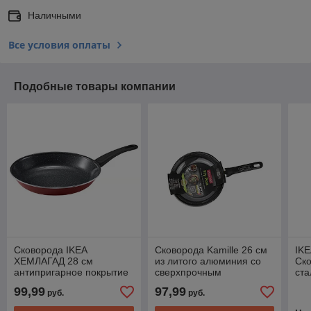
Наличными
Все условия оплаты
Подобные товары компании
Сковорода IKEA
Сковорода Kamille 26 см
IKE
ХЕМЛАГАД 28 см
из литого алюминия со
Ск
антипригарное покрытие
сверхпрочным
ста
красный
антипригарным
по
99,99
97,99
руб.
руб.
покрытием ILAG