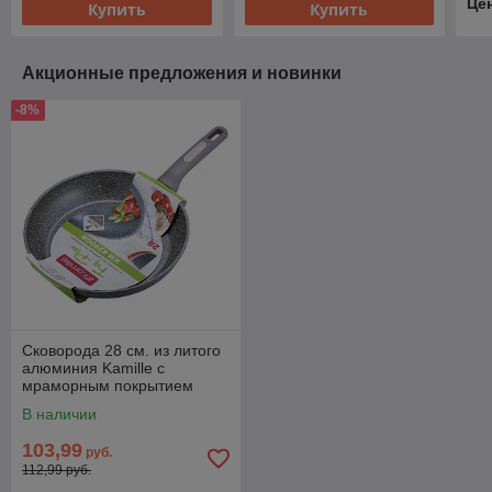
Це
Купить
Купить
Акционные предложения и новинки
-8%
Сковорода 28 см. из литого
алюминия Kamille с
мраморным покрытием
В наличии
103,99
руб.
112,99 руб.