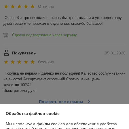
Отлично
Очень быстро связались, очень быстро выслали и уже через пару 
дней товар мне приехал в отделение, спасибо большое!
Сделка подтверждена через корзину
Покупатель
05.01.2026
Отлично
Покупка не первая и далеко не последняя! Качество обслуживания-
на высоте! Ассортимент огромный! Соотношение цена-
качество-100%!

Всем рекомендую!
Показать все отзывы
Обработка файлов cookie
О нас
Мы используем файлы cookies для обеспечения удобства
пользователей портала и предоставления персональных